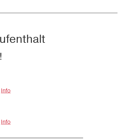
ufenthalt
!
Info
Info