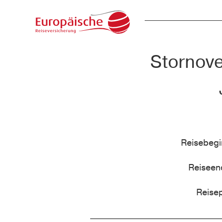
Stornove
Reisebeg
Reisee
Reise