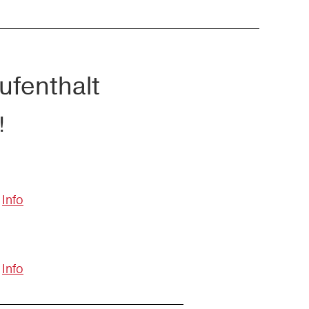
ufenthalt
!
Info
Info