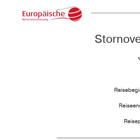
Stornove
Reisebeg
Reisee
Reise