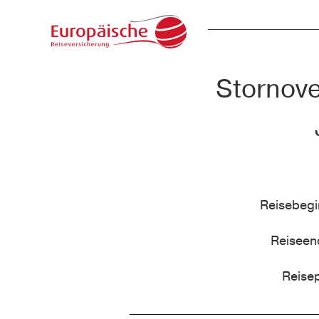
Stornove
Reisebeg
Reisee
Reise