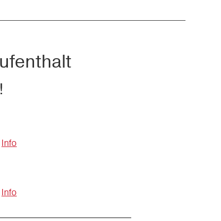
ufenthalt
!
Info
Info